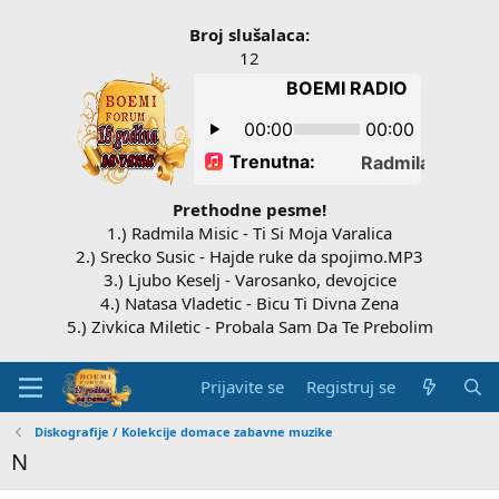
Broj slušalaca:
12
Prethodne pesme!
1.) Radmila Misic - Ti Si Moja Varalica
2.) Srecko Susic - Hajde ruke da spojimo.MP3
3.) Ljubo Keselj - Varosanko, devojcice
4.) Natasa Vladetic - Bicu Ti Divna Zena
5.) Zivkica Miletic - Probala Sam Da Te Prebolim
Prijavite se
Registruj se
Diskografije / Kolekcije domace zabavne muzike
N