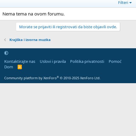
Filteri
Nema tema na ovom forumu.
Morate se prijaviti ili registrovati da biste objavili ovde.
Krajiška i izvorna muzika
Kontaktirajte nas
Uslovi i pravila
Politika privatnosti
Pomoć
Dom
R
S
S
®
Community platform by XenForo
© 2010-2025 XenForo Ltd.