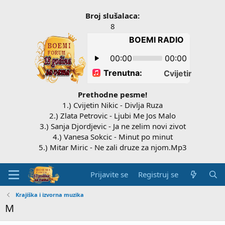
Broj slušalaca:
8
Prethodne pesme!
1.) Cvijetin Nikic - Divlja Ruza
2.) Zlata Petrovic - Ljubi Me Jos Malo
3.) Sanja Djordjevic - Ja ne zelim novi zivot
4.) Vanesa Sokcic - Minut po minut
5.) Mitar Miric - Ne zali druze za njom.Mp3
Prijavite se
Registruj se
Krajiška i izvorna muzika
M