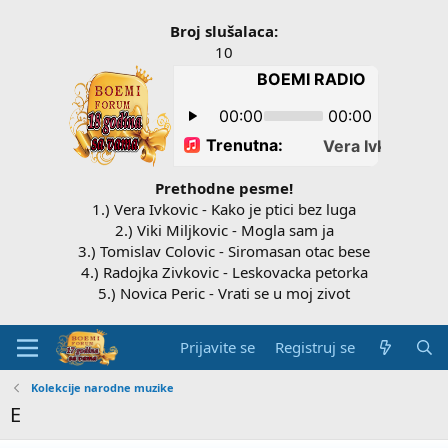
Broj slušalaca:
10
Prethodne pesme!
1.) Vera Ivkovic - Kako je ptici bez luga
2.) Viki Miljkovic - Mogla sam ja
3.) Tomislav Colovic - Siromasan otac bese
4.) Radojka Zivkovic - Leskovacka petorka
5.) Novica Peric - Vrati se u moj zivot
Prijavite se
Registruj se
Kolekcije narodne muzike
E