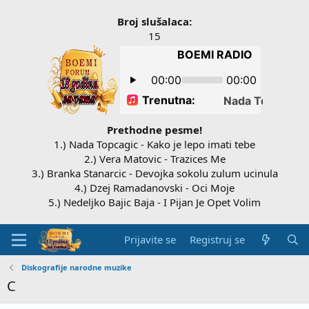
Broj slušalaca:
15
Prethodne pesme!
1.) Nada Topcagic - Kako je lepo imati tebe
2.) Vera Matovic - Trazices Me
3.) Branka Stanarcic - Devojka sokolu zulum ucinula
4.) Dzej Ramadanovski - Oci Moje
5.) Nedeljko Bajic Baja - I Pijan Je Opet Volim
Prijavite se
Registruj se
Diskografije narodne muzike
C